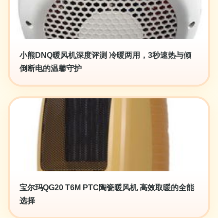
小熊DNQ暖风机深度评测 冷暖两用，3秒速热与倾
倒断电的温馨守护
宝尔玛QG20 T6M PTC陶瓷暖风机 高效取暖的全能
选择