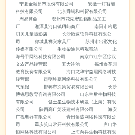
宁夏金融超市股份有限公司
安徽一灯智能
科技有限公司
北京舜铜和科贸有限公司
周易算命
鄂州市花湖宏胜铝制品加工
厂
湘潭县河口镇珂屿商店
南阳市哈尼
贝贝儿童摄影店
长沙微速软件科技有限公
司
郯城县祥兴家具厂
苏州市出彩文化
传媒有限公司
生物柴油原料观察站
上
海号甲网络科技有限公司
南京市江宁区徐汉
文农产品经营部
五大连池
福州鑫花园
教育投资有限公司
海口龙华宁益熙网络科技
经营部
昆明坤赢网络科技有限公司
天
气预报
邯郸市次策贸易有限公司
长沙
博锐思教育咨询有限公司
山东兰后生物科技
有限公司
健士星生物技术研发（上海）有限
公司
陕西高广笼茨建材有限公司
海安
广视电器有限公司
青田侨盛网络科技有限公
司
重庆笑口常开科技有限公司
唐山络
恒网络科技有限公司
上海向兵生物科技有限