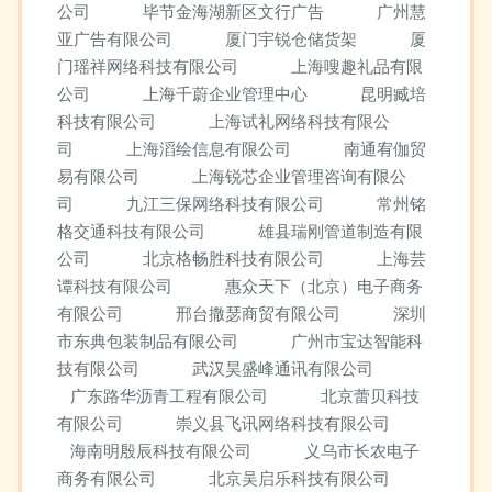
公司
毕节金海湖新区文行广告
广州慧
亚广告有限公司
厦门宇锐仓储货架
厦
门瑶祥网络科技有限公司
上海嗖趣礼品有限
公司
上海千蔚企业管理中心
昆明臧培
科技有限公司
上海试礼网络科技有限公
司
上海滔绘信息有限公司
南通宥伽贸
易有限公司
上海锐芯企业管理咨询有限公
司
九江三保网络科技有限公司
常州铭
格交通科技有限公司
雄县瑞刚管道制造有限
公司
北京格畅胜科技有限公司
上海芸
谭科技有限公司
惠众天下（北京）电子商务
有限公司
邢台撒瑟商贸有限公司
深圳
市东典包装制品有限公司
广州市宝达智能科
技有限公司
武汉昊盛峰通讯有限公司
广东路华沥青工程有限公司
北京蕾贝科技
有限公司
崇义县飞讯网络科技有限公司
海南明殷辰科技有限公司
义乌市长农电子
商务有限公司
北京吴启乐科技有限公司