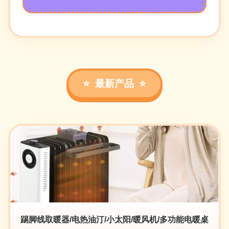
最新产品
踢脚线取暖器/电热油汀/小太阳/暖风机/多功能电暖桌